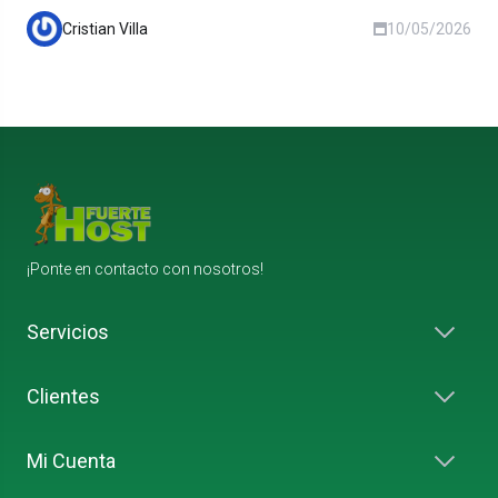
Servidores en España: la latencia importa.
Cristian Villa
10/05/2026
Servidores en territorio español dan tiempos de
respuesta mucho mejores que opciones
americanas o asiáticas.
En FuerteHost cumplimos estos cinco puntos con
Soporte técnico en español: la diferencia entre un
servidores en España, soporte canario en español y
proveedor barato y uno fiable. Busca un equipo
planes desde 2,99€/mes.
que conteste en menos de 24h y conozca
WordPress.
SSL gratis y copias de seguridad diarias: hoy son
¡Ponte en contacto con nosotros!
obligatorios. Si te lo cobran aparte, busca otro
proveedor.
Servicios
Migración gratuita desde tu hosting actual: un buen
proveedor migra tu web sin coste ni downtime.
Stack moderno: PHP 8.x, MySQL recientes, cPanel,
Clientes
Let's Encrypt automático. Si te ofrecen menos, te
venden el pasado.
Mi Cuenta